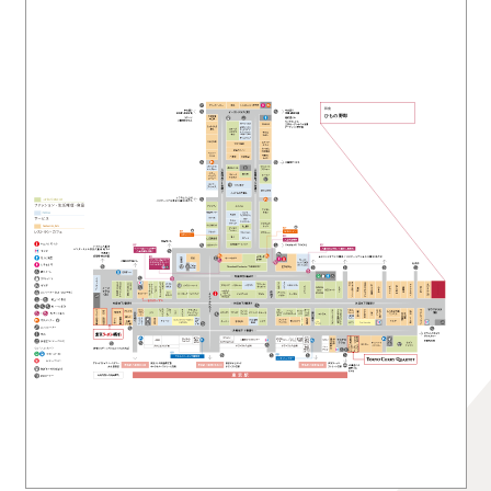
和食
ひもの野郎