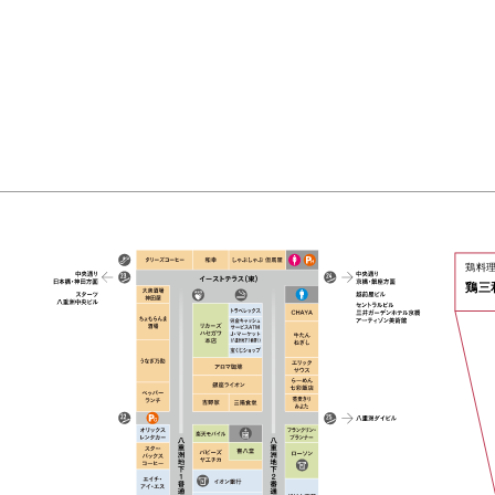
鶏料
鶏三