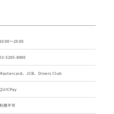
10:00～20:00
03-5205-8900
Mastercard、JCB、Diners Club
QUICPay
利用不可