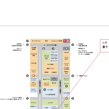
お香
香十