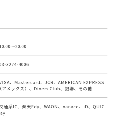
10:00～20:00
03-3274-4006
VISA、Mastercard、JCB、AMERICAN EXPRESS
（アメックス）、Diners Club、銀聯、その他
交通系IC、楽天Edy、WAON、nanaco、iD、QUIC
Pay