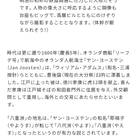
明治の初めの鉄道開通に尽力した人物だそう
です。人物の偉大さに呼応するように銅像も
台座もビッグで、高層ビルとともにのけぞり
ながら撮影することとなります。（体幹が鍛
えられそう！）
時代は更に遡り1600年（慶長5年）、オランダ商船「リーフ
デ号」で航海中のオランダ人航海士「ヤン・ヨーステン
（Jan Joosten）」は、「ウィリアム・アダムス」（和名・三浦
按針）らとともに、豊後国（現在の大分県）臼杵に漂着しま
した。江戸に上った彼は、徳川家康に虎12頭を献上、喜ん
だ家康は江戸城そばの和田倉門外に住居を与え、外交顧
問として重用し、海外との交易にあたらせたといいま
す。
「八重洲」の地名は、「ヤン・ヨーステン」の和名「耶楊子
（やようす）」が転じて「八代洲（やよす）」「八重洲（やえ
す）」となったというのが有力な説とされています。